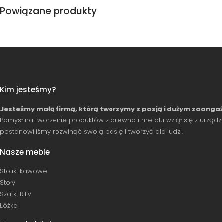
Powiązane produkty
Kim jesteśmy?
Jesteśmy małą firmą, którą tworzymy z pasją i dużym zaang
Pomysł na tworzenie produktów z drewna i metalu wziął się z urządz
postanowiliśmy rozwinąć swoją pasję i tworzyć dla ludzi.
Nasze meble
Stoliki kawowe
Stoły
Szafki RTV
Łóżka