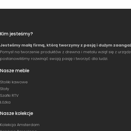
Kim jesteśmy?
Jesteśmy małą firmą, którą tworzymy z pasją i dużym zaang
Pomysł na tworzenie produktów z drewna i metalu wziął się z urządz
postanowiliśmy rozwinąć swoją pasję i tworzyć dla ludzi.
Nasze meble
Stoliki kawowe
Stoły
Szafki RTV
Łóżka
Nasze kolekcje
Kolekcja Amsterdam