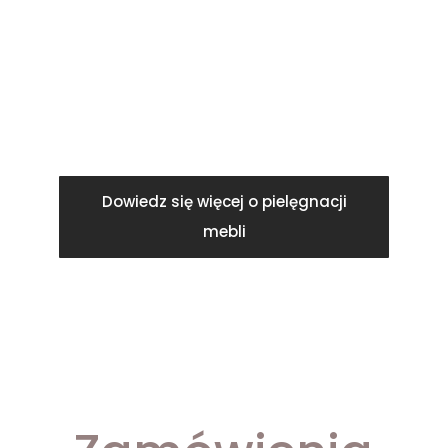
kurz.
Natomiast w przypadku zniszczonej i
zużytej powierzchni mebli, należy
wykonać następujące czynności …
Dowiedz się więcej o pielęgnacji
mebli